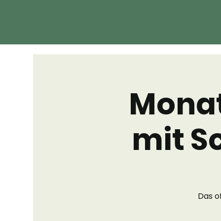
Monat
mit S
Das o