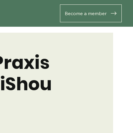
Become a member
Praxis
uiShou