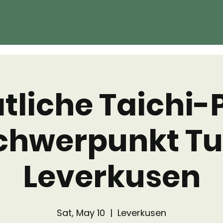
liche Taichi-
chwerpunkt T
Leverkusen
Sat, May 10
  |  
Leverkusen