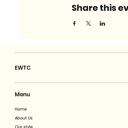
Share this e
EWTC
Menu
Home
About Us
Our style