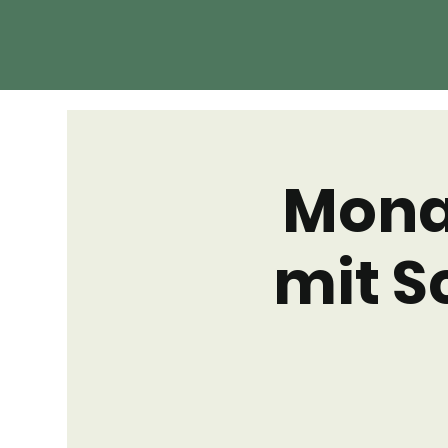
Monat
mit S