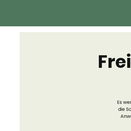
Fre
Es we
die S
Anwe