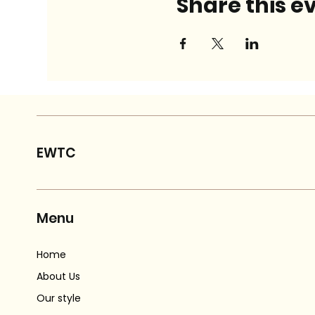
Share this e
EWTC
Menu
Home
About Us
Our style