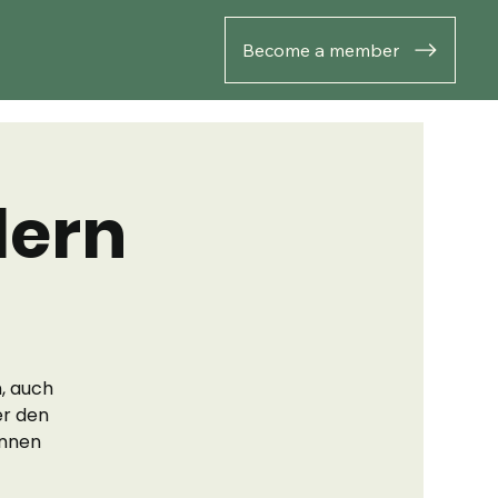
Become a member
dern
, auch
er den
onnen